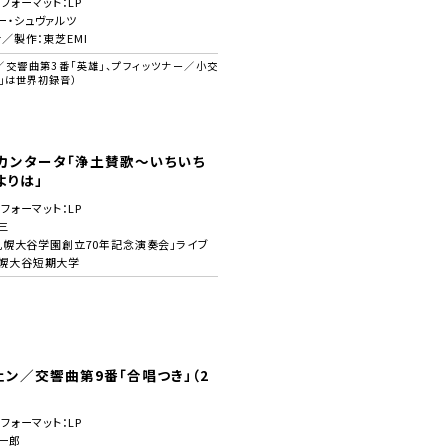
／フォーマット：LP
ー・シュヴァルツ
音／製作：東芝EMI
／交響曲第3番「英雄」、プフィッツナー／小交
」は世界初録音）
カンタータ「浄土賛歌～いちいち
よりは」
／フォーマット：LP
三
「札幌大谷学園創立70年記念演奏会」ライブ
札幌大谷短期大学
ン／交響曲第9番「合唱つき」（2
／フォーマット：LP
一郎