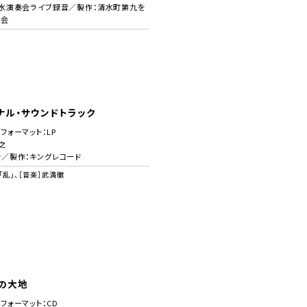
月清水演奏会ライブ録音／製作：清水町第九を
員会
ナル・サウンドトラック
／フォーマット：LP
之
音／製作：キングレコード
乱」、［音楽］武満徹
の大地
／フォーマット：CD