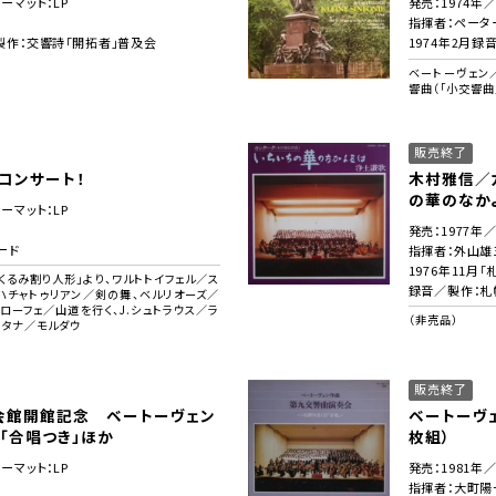
ーマット：LP
発売：1974年
指揮者：ペータ
／製作：交響詩「開拓者」普及会
1974年2月録
ベートーヴェン
響曲（「小交響曲
販売終了
コンサート！
木村雅信／
の華のなか
ーマット：LP
発売：1977年
ード
指揮者：外山雄
1976年11月
くるみ割り人形」より、ワルトトイフェル／ス
録音／製作：
、ハチャトゥリアン／剣の舞、ベルリオーズ／
ローフェ／山道を行く、J.シュトラウス／ラ
（非売品）
メタナ／モルダウ
販売終了
会館開館記念 ベートーヴェン
ベートーヴェ
「合唱つき」ほか
枚組）
ーマット：LP
発売：1981年
指揮者：大町陽