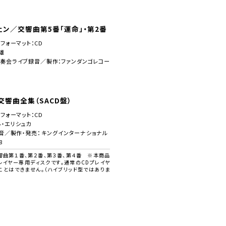
ン／交響曲第5番「運命」・第2番
／フォーマット：CD
雄
演奏会ライブ録音／製作：ファンダンゴレコー
交響曲全集（SACD盤）
／フォーマット：CD
ル・エリシュカ
録音／製作・発売： キングインターナショナル
8
響曲第１番、第２番、第３番、第４番 ※本商品
レイヤー専用ディスクです。通常のCDプレイヤ
ことはできません。（ハイブリッド型ではありま