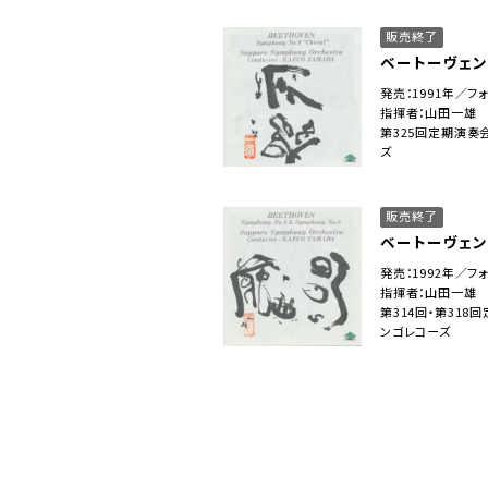
販売終了
ベートーヴェン
発売：1991年／フ
指揮者：山田一雄
第325回定期演奏
ズ
販売終了
ベートーヴェン
発売：1992年／フ
指揮者：山田一雄
第314回・第31
ンゴレコーズ