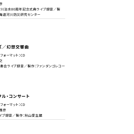
彦
石狩川治水80周年記念式典ライブ録音／製
海道河川防災研究センター
ズ／幻想交響曲
／フォーマット：CD
之
演奏会ライブ録音／製作：ファンダンゴレコー
フル・コンサート
／フォーマット：CD
雅彦
月ライブ録音／製作：秋山愛生舘