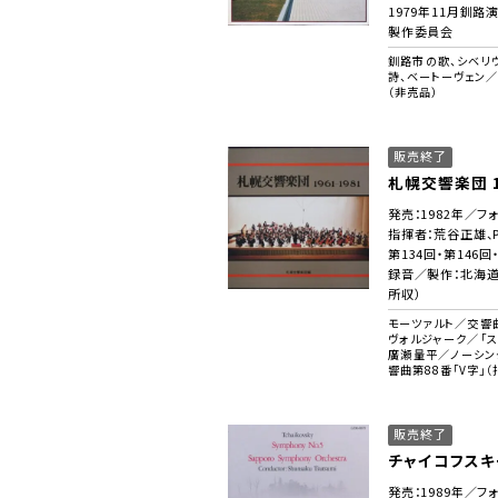
1979年11月釧
製作委員会
釧路市の歌、シベリ
詩、ベートーヴェン／
（非売品）
販売終了
札幌交響楽団 19
発売：1982年／フォ
指揮者：荒谷正雄、
第134回・第146
録音／製作：北海道新
所収）
モーツァルト／交響曲
ヴォルジャーク／「ス
廣瀬量平／ノーシン
響曲第88番「V字」
販売終了
チャイコフスキ
発売：1989年／フ