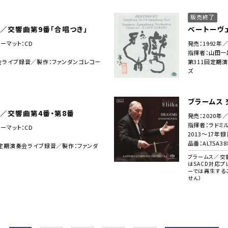
販売終了
／交響曲第9番「合唱つき」
ベートーヴェ
ォーマット：CD
発売：1992年
指揮者：山田一
会ライブ録音／製作：ファンダンゴレコー
第311回定期
ズ
ブラームス 
／交響曲第4番・第8番
発売：2020年
指揮者：ラドミ
ォーマット：CD
2013～17年
品番：ALTSA38
8回定期演奏会ライブ録音／製作：ファンダ
ブラームス／交
はSACD対応プ
ーでは再生する
せん）