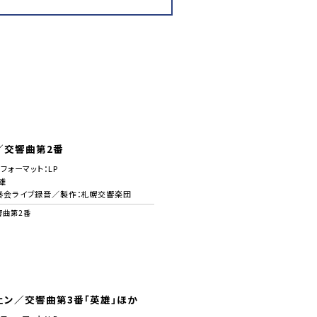
／交響曲第2番
／フォーマット：LP
雄
奏会ライブ録音／製作：札幌交響楽団
響曲第2番
ェン／交響曲第3番「英雄」ほか