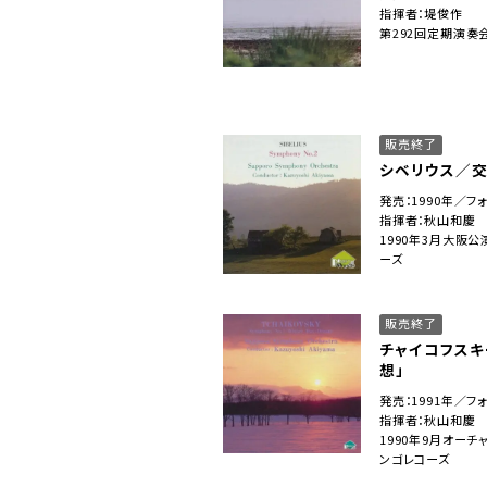
指揮者：堤俊作
第292回定期演奏
販売終了
シベリウス／交
発売：1990年／フ
指揮者：秋山和慶
1990年3月大阪
ーズ
販売終了
チャイコフスキ
想」
発売：1991年／フ
指揮者：秋山和慶
1990年9月オー
ンゴレコーズ