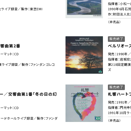
指揮者：小松一
会ライブ録音／製作：東芝EMI
1990年6月
作：財団法人北
（非売品）
販売終了
響曲第2番
ベルリオー
ォーマット：CD
発売：1990年
指揮者：岩城宏
公演ライブ録音／製作：ファンダンゴレコ
第218回定期
ズ
販売終了
ー／交響曲第1番「冬の日の幻
札響ハート
発売：1991年
指揮者：円光寺
ォーマット：CD
1991年10
チャードホールライブ録音／製作：ファンダ
（非売品）