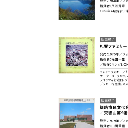
発売：1968年／フォ
指揮者：八洲秀章
1968年4月録音
販売終了
札響ファミリー
発売：1975年／フォ
指揮者：福田一雄
／製作：キングレコ
チャイコフスキー／「
ケーターズ・ワルツ
ラコッツィ行進曲、グ
デツキー行進曲、ス
販売終了
釧路市民文化
／交響曲第9番
発売：1979年／フォ
指揮者：山岡重信