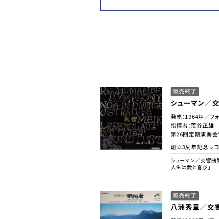
販売終了
シューマン／
発売：1964年／フォ
指揮者：荒谷正雄
第26回定期演奏
創立3周年記念レ
シューマン／交響曲
人生は愛と喜び」
販売終了
八洲秀章／交響