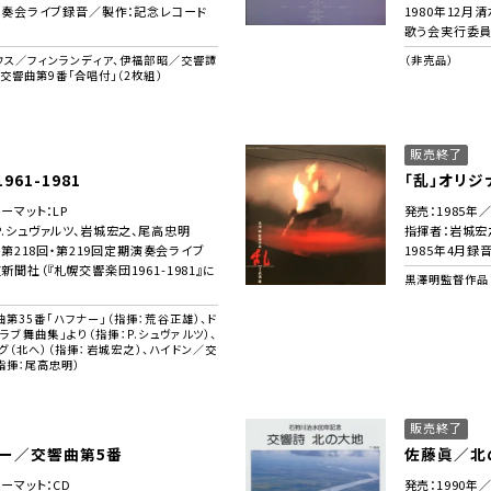
路演奏会ライブ録音／製作：記念レコード
1980年12
歌う会実行委
ウス／フィンランディア、伊福部昭／交響譚
（非売品）
交響曲第9番「合唱付」（2枚組）
販売終了
61-1981
「乱」オリジ
ーマット：LP
発売：1985年
P.シュヴァルツ、岩城宏之、尾高忠明
指揮者：岩城宏
回・第218回・第219回定期演奏会ライブ
1985年4月録
聞社（『札幌交響楽団1961-1981』に
黒澤明監督作品「
第35番「ハフナー」（指揮：荒谷正雄）、ド
ラブ舞曲集」より（指揮：P.シュヴァルツ）、
グ（北へ）（指揮：岩城宏之）、ハイドン／交
（指揮：尾高忠明）
販売終了
ー／交響曲第5番
佐藤眞／北
ォーマット：CD
発売：1990年