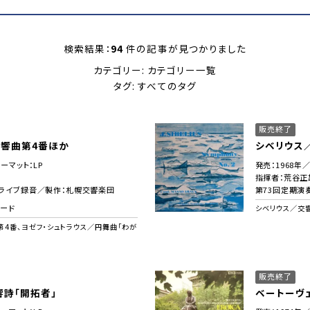
検索結果：
94
件の記事が見つかりました
カテゴリー: カテゴリー一覧
タグ: すべてのタグ
販売終了
交響曲第4番ほか
シベリウス
ーマット：LP
発売：1968年
指揮者：荒谷正
会ライブ録音／製作：札幌交響楽団
第73回定期演
コード
シベリウス／交
第4番、ヨゼフ・シュトラウス／円舞曲「わが
販売終了
詩「開拓者」
ベートーヴ